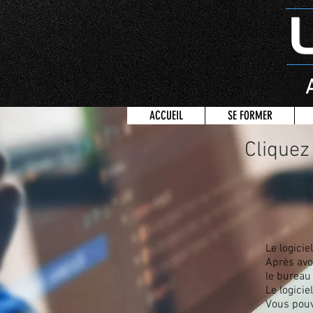
ACCUEIL
SE FORMER
Cliquez
Le logici
Après avoi
le bureau 
Le logici
Vous pouv