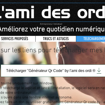
L'ami des ord
Entrepreneur Individuel
Améliorez votre quotidien numériqu
SERVICES PROPOSÉS
TRUCS ET ASTUCES
TELECHARGEME
 sur les liens pour télécharger mes 
Télécharger "Générateur Qr Code" by l'ami des ordi ®
el tourne uniquement sur Windows.
r téléchargé le logiciel et lancé l'installation, le logiciel sera en r
de votre ordinateur.
el s’ouvre dans une fenêtre internet autonome.
ez faire un don ou utiliser gratuitement Générateur Qr code by l'