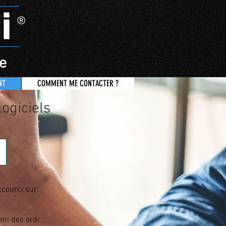
i
®
e
NT
COMMENT ME CONTACTER ?
logiciels
accourci sur
ami des ordi